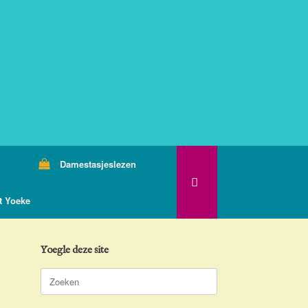
Damestasjeslezen
t Yoeke
Yoegle deze site
Zoeken
naar: