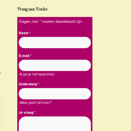
Vraag aan Yoeke
Vragen met * moeten beantwoord zijn
Naam
*
E-mail
*
e
Ik ga je niet spammen.
Onderwerp
*
Waar gaat het over?
Je vraag
*