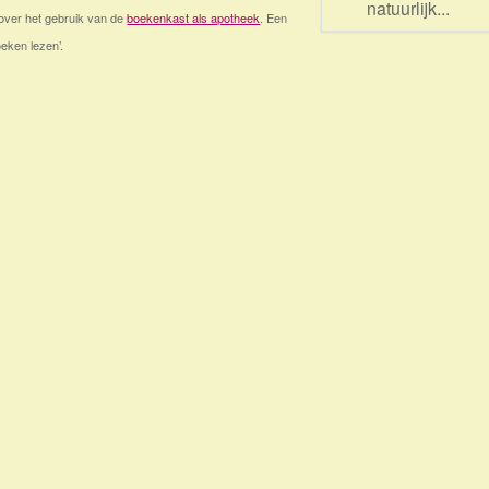
natuurlijk...
 over het gebruik van de
boekenkast als apotheek
. Een
oeken lezen’.