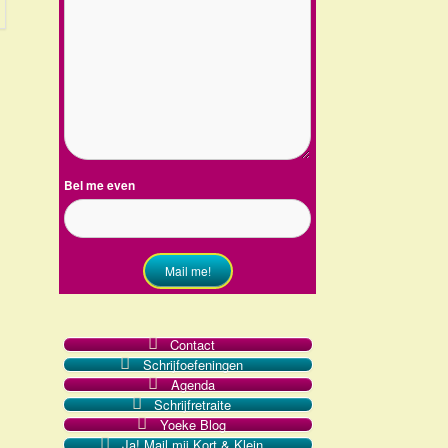
Bel me even
Mail me!
Contact
Schrijfoefeningen
Agenda
Schrijfretraite
Yoeke Blog
Ja! Mail mij Kort & Klein