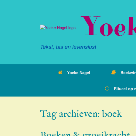
Ga
naar
Yoe
de
inhoud
Tekst, tas en levenslust
Yoeke Nagel
Boekwin
Ritueel op 
Tag archieven:
boek
Boeken & groeikracht