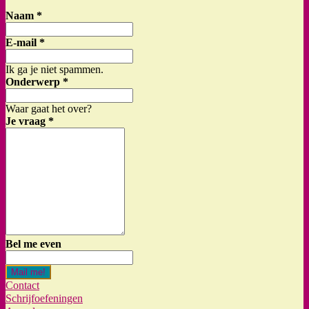
Naam
*
E-mail
*
Ik ga je niet spammen.
Onderwerp
*
Waar gaat het over?
Je vraag
*
Bel me even
Mail me!
Contact
Schrijfoefeningen