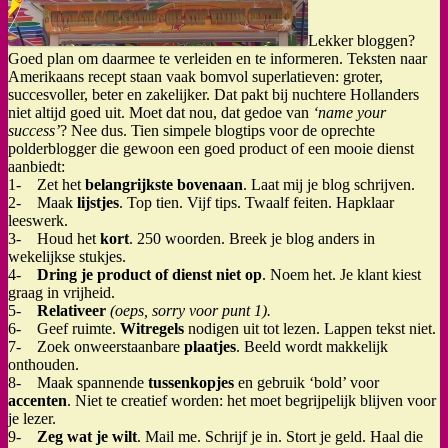
Lekker bloggen?
Goed plan om daarmee te verleiden en te informeren. Teksten naar
Amerikaans recept staan vaak bomvol superlatieven: groter,
succesvoller, beter en zakelijker. Dat pakt bij nuchtere Hollanders
niet altijd goed uit. Moet dat nou, dat gedoe van
‘name your
success’
? Nee dus. Tien simpele blogtips voor de oprechte
polderblogger die gewoon een goed product of een mooie dienst
aanbiedt:
1- Zet het
belangrijkste bovenaan
. Laat mij je blog schrijven.
2- Maak
lijstjes
. Top tien. Vijf tips. Twaalf feiten. Hapklaar
leeswerk.
3- Houd het
kort
. 250 woorden. Breek je blog anders in
wekelijkse stukjes.
4-
Dring je product of dienst niet op
. Noem het. Je klant kiest
graag in vrijheid.
5-
Relativeer
(oeps, sorry voor punt 1).
6- Geef ruimte.
Witregels
nodigen uit tot lezen. Lappen tekst niet.
7- Zoek onweerstaanbare
plaatjes
. Beeld wordt makkelijk
onthouden.
8- Maak spannende
tussenkopjes
en gebruik ‘bold’ voor
accenten
. Niet te creatief worden: het moet begrijpelijk blijven voor
je lezer.
9-
Zeg wat je wilt
. Mail me. Schrijf je in. Stort je geld. Haal die