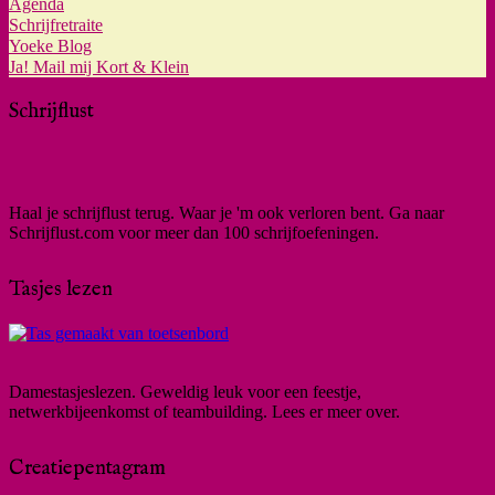
Agenda
Schrijfretraite
Yoeke Blog
Ja! Mail mij Kort & Klein
Schrijflust
Haal je schrijflust terug. Waar je 'm ook verloren bent. Ga naar
Schrijflust.com voor meer dan 100 schrijfoefeningen.
Tasjes lezen
Damestasjeslezen. Geweldig leuk voor een feestje,
netwerkbijeenkomst of teambuilding. Lees er meer over.
Creatiepentagram