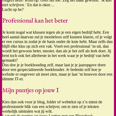
vingers hebt? Kom op. Geef het toe. Zeg het maar gewoon.
‘Ik kan
niet schrijven.’
En dat is okee…
Lucht op he?
Professional kan het beter
Je komt nogal wat klussen tegen als je een eigen bedrijf hebt. Een
heel aantal daarvan zul je moeiteloos zelf kunnen klaren, of je volgt
er een cursus in zodat je de basis onder de knie hebt. Maar zelfs dan
blijft elke klus op zich een vak. Voert een professional ‘m uit, dan
wordt het gewoon beter, mooier, dan als je het zelf als leek doet. Jij
bent toch ook het allerbeste in het werk waar je je bedrijf van hebt
gemaakt?
Dus doe je je boekhouding zelf, maar laat je je jaaropgave doen
door een gespecialiseerde boekhouder. Je bedenkt zelf hoe je
website er ongeveer uit moet zien, maar je laat ‘m bouwen door een
slimme IT-er.
Mijn puntjes op jouw I
Kies dan ook voor je blog, folder of webtekst op z’n minst de
professionele blik van een schrijver, om te zien of je teksten
werkelijk uitstralen wat jij wilt.
Laat mij de puntjes op jouw I zetten met een Blogcheck.