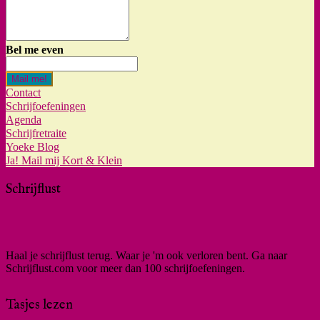
Bel me even
Mail me!
Contact
Schrijfoefeningen
Agenda
Schrijfretraite
Yoeke Blog
Ja! Mail mij Kort & Klein
Schrijflust
Haal je schrijflust terug. Waar je 'm ook verloren bent. Ga naar
Schrijflust.com voor meer dan 100 schrijfoefeningen.
Tasjes lezen