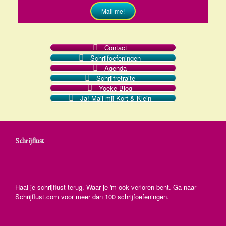
Mail me!
Contact
Schrijfoefeningen
Agenda
Schrijfretraite
Yoeke Blog
Ja! Mail mij Kort & Klein
Schrijflust
Haal je schrijflust terug. Waar je 'm ook verloren bent. Ga naar
Schrijflust.com voor meer dan 100 schrijfoefeningen.