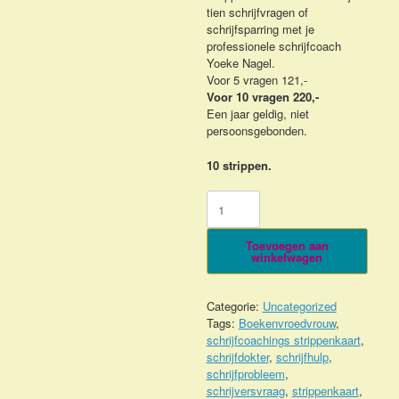
tien schrijfvragen of
schrijfsparring met je
professionele schrijfcoach
Yoeke Nagel.
Voor 5 vragen 121,-
Voor 10 vragen 220,-
Een jaar geldig, niet
persoonsgebonden.
10 strippen.
Schrijfcoachings-
Strippenkaart
10x
Toevoegen aan
aantal
winkelwagen
Categorie:
Uncategorized
Tags:
Boekenvroedvrouw
,
schrijfcoachings strippenkaart
,
schrijfdokter
,
schrijfhulp
,
schrijfprobleem
,
schrijversvraag
,
strippenkaart
,