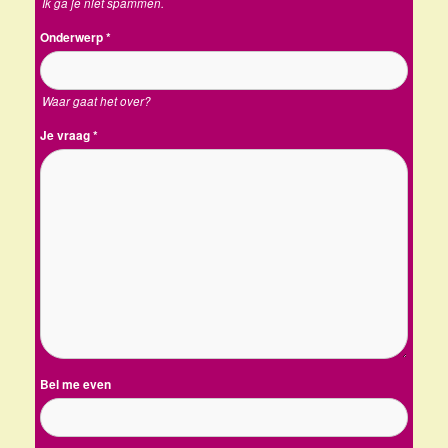
Ik ga je niet spammen.
Onderwerp
*
Waar gaat het over?
Je vraag
*
Bel me even