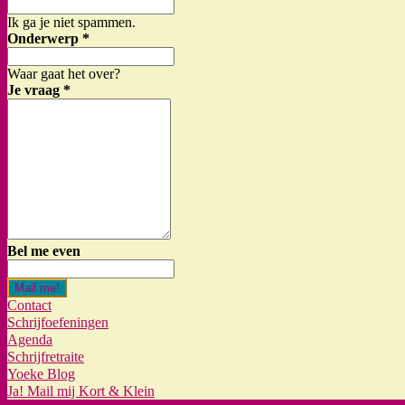
Ik ga je niet spammen.
Onderwerp
*
Waar gaat het over?
Je vraag
*
Bel me even
Mail me!
Contact
Schrijfoefeningen
Agenda
Schrijfretraite
Yoeke Blog
Ja! Mail mij Kort & Klein