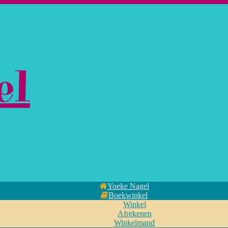
el
Yoeke Nagel
Boekwinkel
Winkel
Afrekenen
Winkelmand