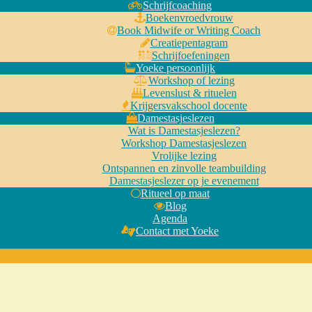
Schrijfcoaching
Boekenvroedvrouw
Book Midwife or Writing Coach
Creatiepentagram
Schrijfoefeningen
Yoeke persoonlijk
Workshop of lezing
Levenslust & rituelen
Krijgersvakschool docente
Damestasjeslezen
Wat is Damestasjeslezen?
Workshop Damestasjeslezen
Vrolijke lezing
Ontspannen en zinvolle teambuilding
Damestasjeslezer op je evenement
Ritueel op maat
Blog
Agenda
Contact met Yoeke