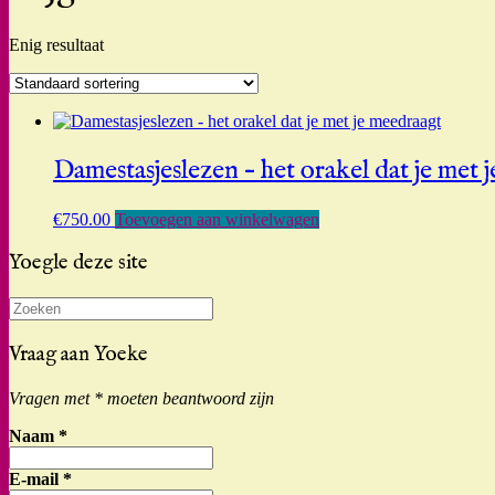
Enig resultaat
Damestasjeslezen – het orakel dat je met 
€
750.00
Toevoegen aan winkelwagen
Yoegle deze site
Zoeken
naar:
Vraag aan Yoeke
Vragen met * moeten beantwoord zijn
Naam
*
E-mail
*