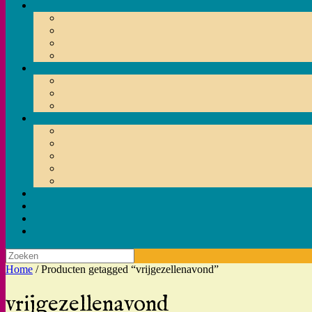
Zoeken
naar:
Home
/ Producten getagged “vrijgezellenavond”
vrijgezellenavond