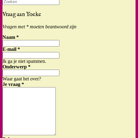
Zoeken
naar:
Vraag aan Yoeke
Vragen met * moeten beantwoord zijn
Naam
*
E-mail
*
Ik ga je niet spammen.
Onderwerp
*
Waar gaat het over?
Je vraag
*