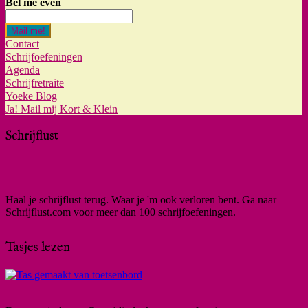
Bel me even
Mail me!
Contact
Schrijfoefeningen
Agenda
Schrijfretraite
Yoeke Blog
Ja! Mail mij Kort & Klein
Schrijflust
Haal je schrijflust terug. Waar je 'm ook verloren bent. Ga naar
Schrijflust.com voor meer dan 100 schrijfoefeningen.
Tasjes lezen