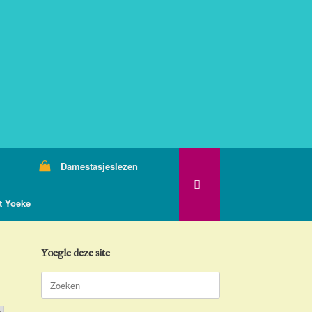
Damestasjeslezen
t Yoeke
Yoegle deze site
Zoeken
naar: