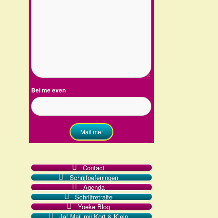
Bel me even
Mail me!
Contact
Schrijfoefeningen
Agenda
Schrijfretraite
Yoeke Blog
Ja! Mail mij Kort & Klein