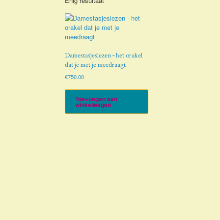
Enig resultaat
Damestasjeslezen – het orakel
dat je met je meedraagt
€
750.00
Toevoegen aan
winkelwagen