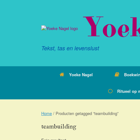
Ga
naar
Yoe
de
inhoud
Tekst, tas en levenslust
Yoeke Nagel
Boekwin
Ritueel op 
Home
/ Producten getagged “teambuilding”
teambuilding