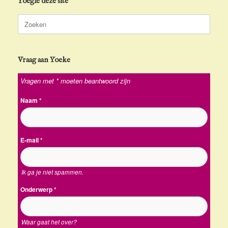
Yoegle deze site
Zoeken
naar:
Vraag aan Yoeke
Vragen met * moeten beantwoord zijn
Naam
*
E-mail
*
Ik ga je niet spammen.
Onderwerp
*
Waar gaat het over?