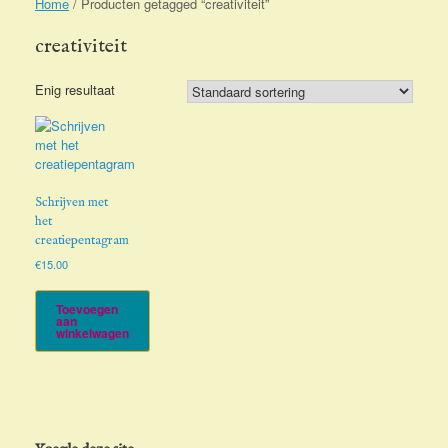
Home
/ Producten getagged “creativiteit”
creativiteit
Enig resultaat
Schrijven met
het
creatiepentagram
€
15.00
Toevoegen
aan
winkelwagen