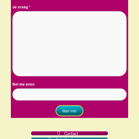
Je vraag
*
Bel me even
Mail me!
Contact