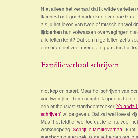
Niet alleen het verhaal dat ik wilde vertelle
ik moest ook goed nadenken over hoe ik dat 
als je het leven van twee of misschien wel dr
tijdperken hun volwassen overwegingen maken
alle feiten kent? Dat sommige feiten zelfs 
ene bron met veel overtuiging precies het t
Familieverhaal schrijven
met kop en staart. Maar het schrijven van ee
van twee jaar. Toen snapte ik opeens hoe je z
een enthousiast stamboomzoeker,
Yolanda L
schrijven’
wilde geven. Dat zal wel toeval zij
Maar het leidt er wel toe dat je je nu, voor 
workshopdag
‘Schrijf je familieverhaal’
kunt i
stamboomonderzoek, ik ga je helpen om jouw 