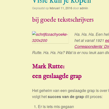
Visie kun je kopen
Geplaatst op
februari 11, 2016
door
admin
bij goede tekstschrijvers
Ha. Ha. Ha. Een hel
het al vanaf 1921
ee
Correspondents’ Di
Rutte. Ha. Ha. Ha? Wat is er nou leuk aan d
Mark Rutte:
een geslaagde grap
Het geheim van een geslaagde grap is over h
volgt het
succes van de grap
dit proces:
Er is iets mis gegaan