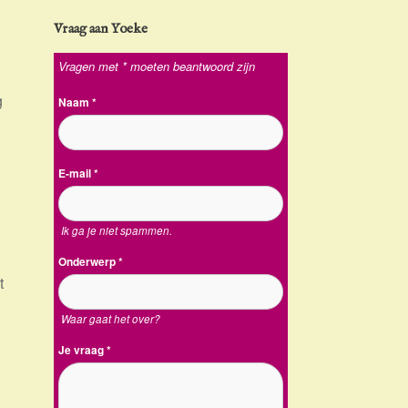
Vraag aan Yoeke
Vragen met * moeten beantwoord zijn
g
Naam
*
E-mail
*
Ik ga je niet spammen.
Onderwerp
*
t
Waar gaat het over?
Je vraag
*