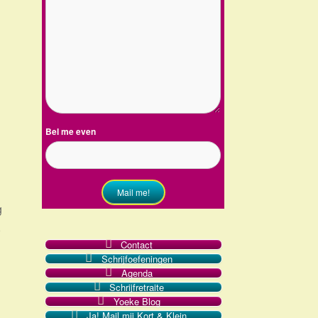
Bel me even
Mail me!
g
,
Contact
Schrijfoefeningen
Agenda
Schrijfretraite
Yoeke Blog
Ja! Mail mij Kort & Klein