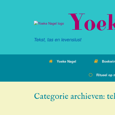
Ga
naar
Yoe
de
inhoud
Tekst, tas en levenslust
Yoeke Nagel
Boekwin
Ritueel op 
Categorie archieven:
te