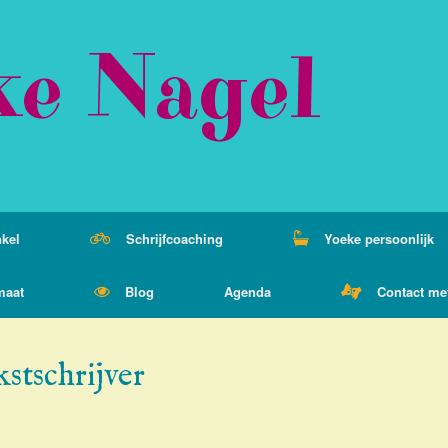
ke Nagel
kel
Schrijfcoaching
Yoeke persoonlijk
maat
Blog
Agenda
Contact me
kstschrijver