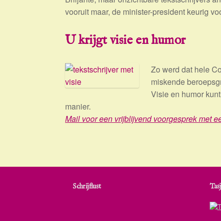
vooruit maar, de minister-president keurig vo
U krijgt visie en humor
Zo werd dat hele Co
miskende beroepsgro
Visie en humor kunt 
manier.
Mail voor een vrijblijvend voorgesprek met ee
Schrijflust
Tasj