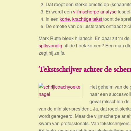
Dat roept een sterke emotie op (schaamt
Er wordt een
vlijmscherpe analyse
losgel
In een
korte, krachtige tekst
toont de spre
De emotie van de luisteraars ontlaadt zic
Mark Rutte bleek hilarisch. En daar zit ‘m d
spitsvondig
uit de hoek komen? Een man die
zegt hij zelfs.
Tekstschrijver achter de sche
Het geheim van de gr
naar een succesvolle
geval misschien de e
van de minister-president. Ja, dat roept ster
wordt geregeerd. Maar die vlijmscherpe analy
kwam van professionals. Van tekstschrijvers
Briljante, maar onzichtbare tekstschrijvers a