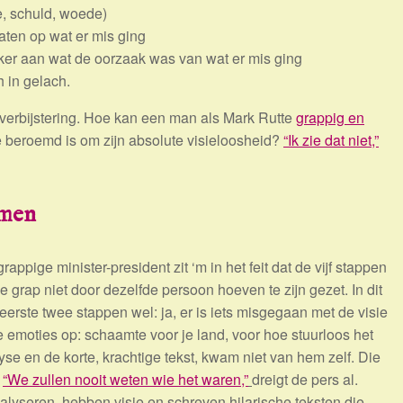
e, schuld, woede)
aten op wat er mis ging
ker aan wat de oorzaak was van wat er mis ging
h in gelach.
e verbijstering. Hoe kan een man als Mark Rutte
grappig en
 beroemd is om zijn absolute visieloosheid?
“Ik zie dat niet,”
rmen
appige minister-president zit ‘m in het feit dat de vijf stappen
 grap niet door dezelfde persoon hoeven te zijn gezet. In dit
erste twee stappen wel: ja, er is iets misgegaan met de visie
ke emoties op: schaamte voor je land, voor hoe stuurloos het
se en de korte, krachtige tekst, kwam niet van hem zelf. Die
.
“We zullen nooit weten wie het waren,”
dreigt de pers al.
nalyseren, hebben visie en schreven hilarische teksten die,