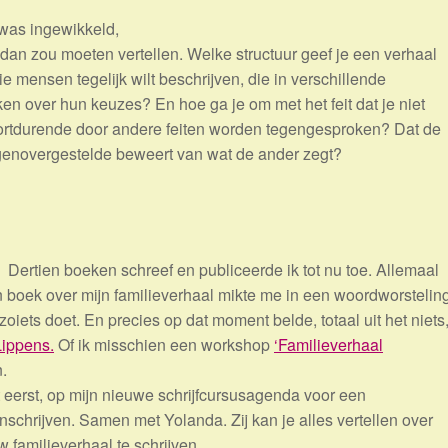
n was ingewikkeld,
dan zou moeten vertellen. Welke structuur geef je een verhaal
ie mensen tegelijk wilt beschrijven, die in verschillende
 over hun keuzes? En hoe ga je om met het feit dat je niet
voortdurende door andere feiten worden tegengesproken? Dat de
egenovergestelde beweert van wat de ander zegt?
Dertien boeken schreef en publiceerde ik tot nu toe. Allemaal
n boek over mijn familieverhaal mikte me in een woordworstelin
oiets doet. En precies op dat moment belde, totaal uit het niets
ippens.
Of ik misschien een workshop
‘Familieverhaal
n.
het eerst, op mijn nieuwe schrijfcursusagenda voor een
nschrijven. Samen met Yolanda. Zij kan je alles vertellen over
familieverhaal te schrijven.