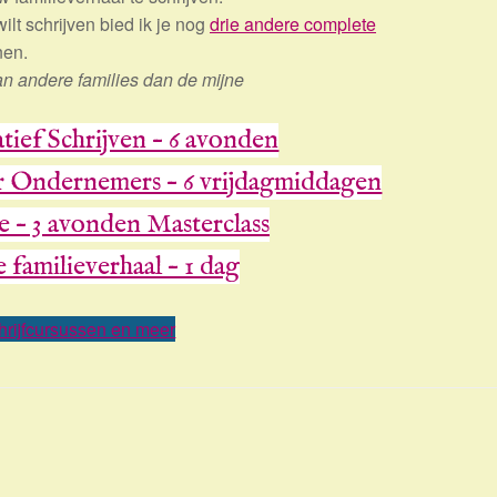
lt schrijven bied ik je nog
drie andere complete
nen.
an andere families dan de mijne
tief Schrijven – 6 avonden
or Ondernemers – 6 vrijdagmiddagen
 – 3 avonden Masterclass
je familieverhaal – 1 dag
hrijfcursussen en meer