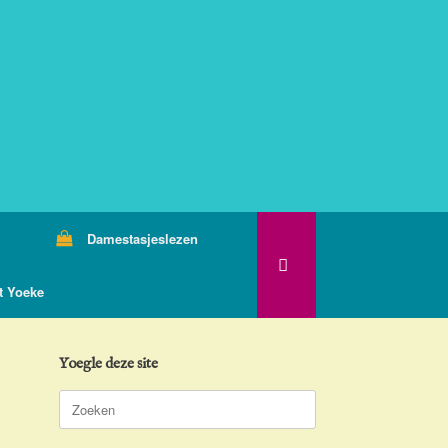
Damestasjeslezen
t Yoeke
Yoegle deze site
Zoeken
naar: