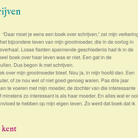
rijven
“Daar moet je eens een boek over schrijven,” zei mijn verkerin
 het bijzondere leven van mijn grootmoeder, die in de oorlog in
lieverhaal. Losse flarden spannende geschiedenis had ik in de
eel boek over haar leven was er niet. Een gat in de
vullen. Dus begon ik met schrijven.
ek over mijn grootmoeder bleef. Nou ja, in mijn hoofd dan. Een
ter, of ze nou wel of niet goed genoeg waren. Pas drie jaar
en te voeren met mijn moeder, de dochter van die interessante
 minstens zo interessant is als haar moeder. En alles wat er ooi
invloed te hebben op mijn eigen leven. Zo werd dat boek dat ik
n kent